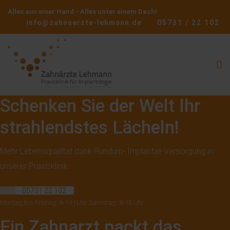
Alles aus einer Hand - Alles unter einem Dach!
info@zahnaerzte-lehmann.de
05731 / 22 102
Schenken Sie der Welt Ihr
strahlendstes Lächeln!
Mehr Lebensqualität dank Rundum- Implantat-Versorgung in
unserer Praxisklinik.
05731 22 102
Montag bis Freitag: 8-19 | Uhr Samstag: 8-13 Uhr
Ein Zahnarzt packt das