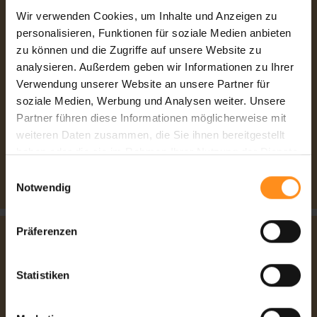
Wir verwenden Cookies, um Inhalte und Anzeigen zu
personalisieren, Funktionen für soziale Medien anbieten
Komplexe Restaurationen
zu können und die Zugriffe auf unsere Website zu
Unser erfahrenes Team von Zahnärzten ist spezialisiert auf die
analysieren. Außerdem geben wir Informationen zu Ihrer
komplexen Herausforderungen der Zahnrestauration. Wir begleiten
Verwendung unserer Website an unsere Partner für
Sie kompetent und so schonend wie möglich auf dem Weg zu
soziale Medien, Werbung und Analysen weiter. Unsere
Ihrem gesunden Lächeln.
Partner führen diese Informationen möglicherweise mit
weiteren Daten zusammen, die Sie ihnen bereitgestellt
haben oder die sie im Rahmen Ihrer Nutzung der Dienste
gesammelt haben.
Einwilligungsauswahl
Notwendig
Präferenzen
Statistiken
Sedierung/Vollnarkose
Für Patientinnen und Patienten mit starker Zahnarztangst bieten wir