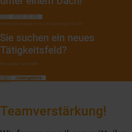
unter einem Dach!
05731 22 102
Montag bis Freitag: 8-19 | Uhr Samstag: 8-13 Uhr
Sie suchen ein neues
Tätigkeitsfeld?
Wir suchen Fachkräfte
Jobangebote
Teamverstärkung!