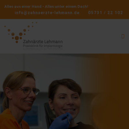
Alles aus einer Hand - Alles unter einem Dach!
info@zahnaerzte-lehmann.de
05731 / 22 102