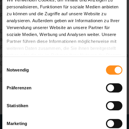
EMS entwickelten AIRFLOW®, PERIOFLOW® und
personalisieren, Funktionen für soziale Medien anbieten
zu können und die Zugriffe auf unsere Website zu
PIEZON® Technologien.
analysieren. Außerdem geben wir Informationen zu Ihrer
Verwendung unserer Website an unsere Partner für
Die Guided Biofilm Therapy besteht aus 8 aufeinander
soziale Medien, Werbung und Analysen weiter. Unsere
aufbauenden Behandlungsschritten, die auf individueller
Partner führen diese Informationen möglicherweise mit
Patientendiagnose und Risikobewertung basieren, um
weiteren Daten zusammen, die Sie ihnen bereitgestellt
optimale Ergebnisse zum Wohle des Patienten zu erzielen.
haben oder die sie im Rahmen Ihrer Nutzung der Dienste
gesammelt haben.
Dabei erfolgt die Behandlung in der am wenigsten
Einwilligungsauswahl
Notwendig
invasiven Weise bei gleichzeitig höchstem Komfort,
Sicherheit und Effizienz.
Präferenzen
Statistiken
Marketing