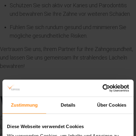
Schützen Sie sich aktiv vor Karies und Parodontitis
und bewahren Sie Ihre Zähne vor weiteren Schäden.
Fühlen Sie sich rundum gesund und minimieren Sie
mögliche gesundheitliche Risiken.
Vertrauen Sie uns, Ihrem Partner für Ihre Zahngesundheit,
und lassen Sie uns gemeinsam Ihr strahlendes Lächeln
bewahren!
WAS IST GBT?
Zustimmung
Details
Über Cookies
Die Guided Biofilm Therapy bietet eine systematische
Lösung für das Biofilm Management im Rahmen der
Diese Webseite verwendet Cookies
professionellen Prophylaxe unter Anwendung der von
Wir verwenden Cookies, um Inhalte und Anzeigen zu