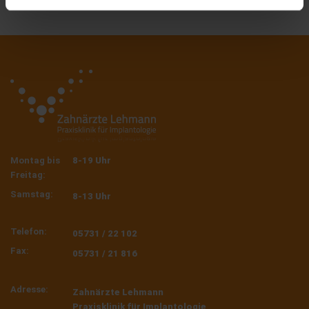
Montag bis
8-19 Uhr
Freitag:
Samstag:
8-13 Uhr
Telefon:
05731 / 22 102
Fax:
05731 / 21 816
Adresse:
Zahnärzte Lehmann
Praxisklinik für Implantologie