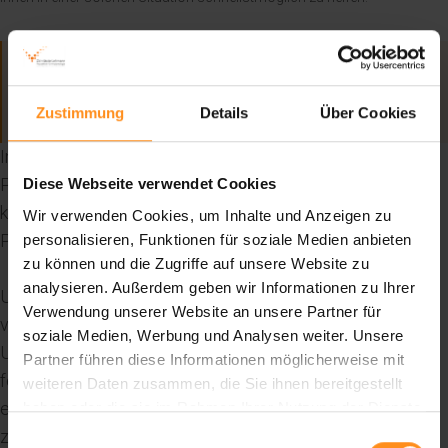
In unserer täglichen Akutsprechstunde behandeln wir Patienten nach
vorheriger telefonischer Anmeldung.
Zustimmung
Details
Über Cookies
In unserer täglichen Akutsprechstunde behandeln wir
Patienten nach vorheriger telefonischer Anmeldung. Sie
Diese Webseite verwendet Cookies
kommen anschließend während unserer Akutzeiten in die
Wir verwenden Cookies, um Inhalte und Anzeigen zu
Praxis und wir behandeln Ihre akuten Schmerzen.
personalisieren, Funktionen für soziale Medien anbieten
zu können und die Zugriffe auf unsere Website zu
analysieren. Außerdem geben wir Informationen zu Ihrer
Unser Ziel ist es, Ihnen rasche Erleichterung zu
Verwendung unserer Website an unsere Partner für
verschaffen. Wir führen eine schnelle und präzise
soziale Medien, Werbung und Analysen weiter. Unsere
Untersuchung durch, um die Ursache Ihrer Beschwerden
Partner führen diese Informationen möglicherweise mit
festzustellen. Basierend auf der Diagnose entwickeln wir
weiteren Daten zusammen, die Sie ihnen bereitgestellt
einen individuellen Behandlungsplan, um Ihre Schmerzen
haben oder die sie im Rahmen Ihrer Nutzung der Dienste
gesammelt haben.
zu lindern und Ihre Zahngesundheit wiederherzustellen.
Einwilligungsauswahl