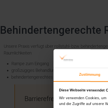
Behindertengerechte 
Unsere Praxis verfügt über rollstuhl- bzw. behinderteng
Räumlichkeiten:
Rampe zum Eingang
großzügiges Behandlungszimmer
Zustimmung
behindertengerechtes WC
Diese Webseite verwendet 
Barrierefreiheit
Wir verwenden Cookies, um I
und die Zugriffe auf unsere 