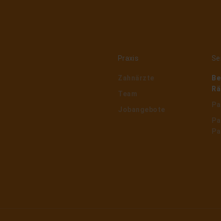
Praxis
Se
Zahnärzte
Be
Rä
Team
Pa
Jobangebote
Pa
Pa