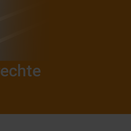
rechte
n