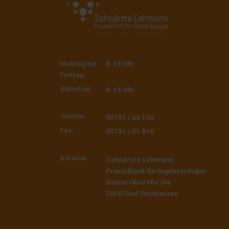
Montag bis
8-19 Uhr
Freitag:
Samstag:
8-13 Uhr
Telefon:
05731 / 22 102
Fax:
05731 / 21 816
Adresse:
Zahnärzte Lehmann
Praxisklinik für Implantologie
Bismarckstraße 20a
32545 Bad Oeynhausen