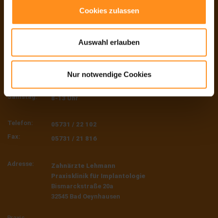
Cookies zulassen
Auswahl erlauben
Montag bis
8-19 Uhr
Nur notwendige Cookies
Freitag:
Samstag:
8-13 Uhr
Telefon:
05731 / 22 102
Fax:
05731 / 21 816
Adresse:
Zahnärzte Lehmann
Praxisklinik für Implantologie
Bismarckstraße 20a
32545 Bad Oeynhausen
Praxis