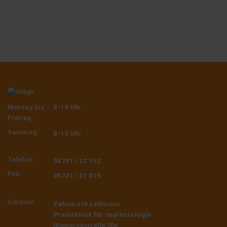
Montag bis
8-19 Uhr
Freitag:
Samstag:
8-13 Uhr
Telefon:
05731 / 22 102
Fax:
05731 / 21 816
Adresse:
Zahnärzte Lehmann
Praxisklinik für Implantologie
Bismarckstraße 20a